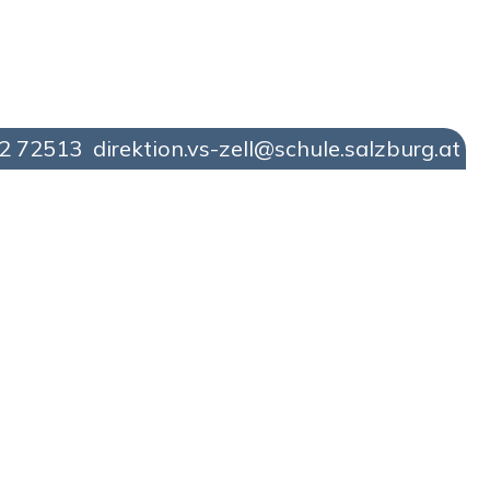
42 72513
direktion.vs-zell@schule.salzburg.at