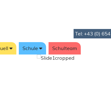
Tel: +43 (0) 65
uell
Schule
Schulteam